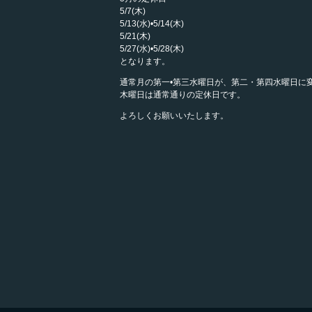
5/7(木)
5/13(水)•5/14(木)
5/21(木)
5/27(水)•5/28(木)
となります。
通常月の第一•第三水曜日が、第二・第四水曜日に
木曜日は通常通りの定休日です。
よろしくお願いいたします。